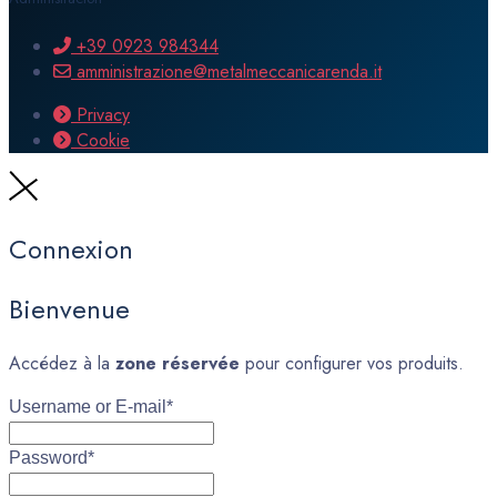
+39 0923 984344
amministrazione@metalmeccanicarenda.it
Privacy
Cookie
Connexion
Bienvenue
Accédez à la
zone réservée
pour configurer vos produits.
Username or E-mail
*
Password
*